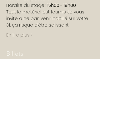
Horaire du stage : 
15h00 - 18h00
Tout le matériel est fournis. Je vous 
invite à ne pas venir habillé sur votre 
31, ça risque d’être salissant.
En lire plus >
Billets
Vente expirée
Type de billet
Je prend ma place !
Prix
90,00 €
+ 2,25 € de frais de billetterie