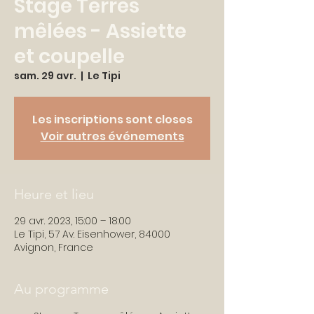
Stage Terres
mêlées - Assiette
et coupelle
sam. 29 avr.
  |  
Le Tipi
Les inscriptions sont closes
Voir autres événements
Heure et lieu
29 avr. 2023, 15:00 – 18:00
Le Tipi, 57 Av. Eisenhower, 84000
Avignon, France
Au programme