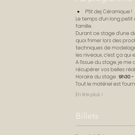
P’tit dej Céramique !
Le temps d’un long petit
famille.
Durant ce stage d’une du
quoi frimer lors des proc
techniques de modelage : 
les niveaux, c’est ça qui 
A l’issue du stage, je me 
récupérer vos belles réal
Horaire du stage : 
9h30 -
Tout le matériel est fourni
En lire plus >
Billets