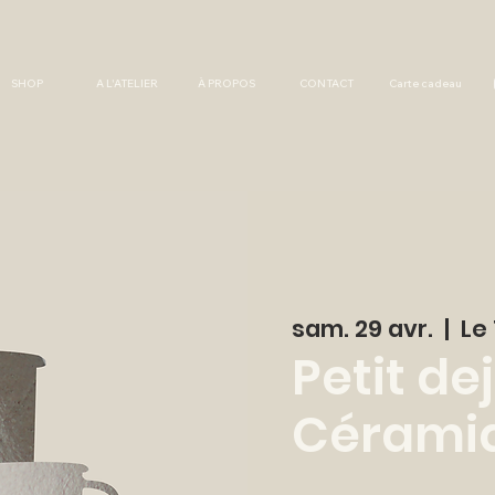
SHOP
A L'ATELIER
À PROPOS
CONTACT
Carte cadeau
sam. 29 avr.
  |  
Le 
Petit dej
Céramiq