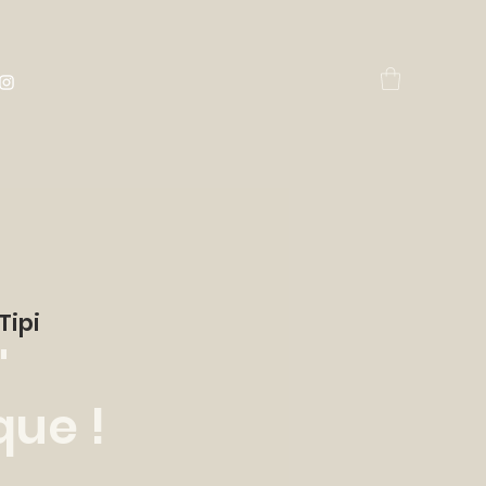
Tipi
'
ue !