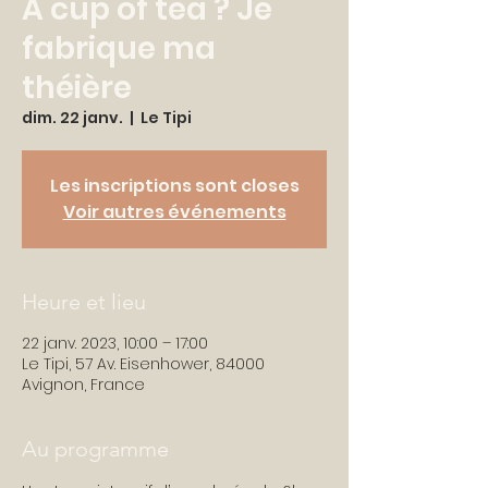
A cup of tea ? Je
fabrique ma
théière
dim. 22 janv.
  |  
Le Tipi
Les inscriptions sont closes
Voir autres événements
Heure et lieu
22 janv. 2023, 10:00 – 17:00
Le Tipi, 57 Av. Eisenhower, 84000
Avignon, France
Au programme