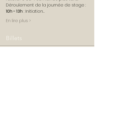
Déroulement de la journée de stage :
10h - 13h
 : Initiation…
En lire plus >
Billets
Vente expirée
Type de billet
Je prend ma place !
Prix
125,00 €
+ 3,13 € de frais de billetterie