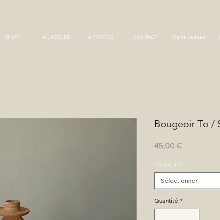
SHOP
A L'ATELIER
À PROPOS
CONTACT
Carte cadeau
Bougeoir Tō / 
Prix
45,00 €
Couleur
*
Sélectionner
Quantité
*