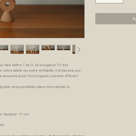
A
 des lettre T et O, le bougeoir Tō est
r votre table ou votre enfilade. Il éclairera vos
e assurée pour les longues soirées d'hiver)
 potier et assemblés dans mon atelier à
, hauteur: 11 cm
N :
e est plus petit que le trou du bougeoir, allumer